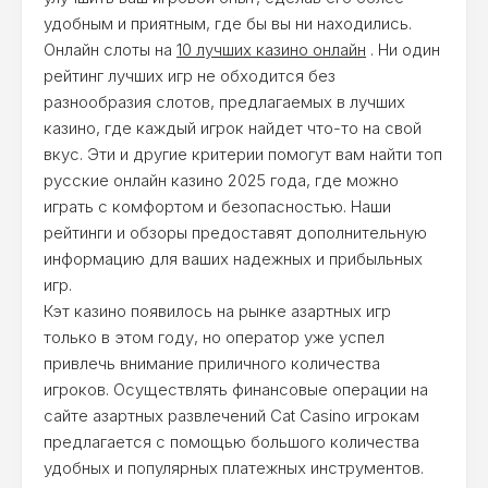
удобным и приятным, где бы вы ни находились.
Онлайн слоты на
10 лучших казино онлайн
. Ни один
рейтинг лучших игр не обходится без
разнообразия слотов, предлагаемых в лучших
казино, где каждый игрок найдет что-то на свой
вкус. Эти и другие критерии помогут вам найти топ
русские онлайн казино 2025 года, где можно
играть с комфортом и безопасностью. Наши
рейтинги и обзоры предоставят дополнительную
информацию для ваших надежных и прибыльных
игр.
Кэт казино появилось на рынке азартных игр
только в этом году, но оператор уже успел
привлечь внимание приличного количества
игроков. Осуществлять финансовые операции на
сайте азартных развлечений Cat Casino игрокам
предлагается с помощью большого количества
удобных и популярных платежных инструментов.