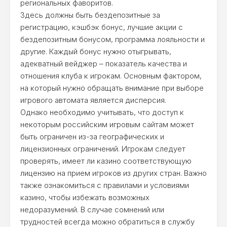
региональных фаворитов.
Здесь должны быть бездепозитные за
регистрацию, кэшбэк бонус, лучшие акции с
бездепозитным бонусом, программа лояльности и
другие. Каждый бонус нужно отыгрывать,
адекватный вейджер – показатель качества и
отношения клуба к игрокам. Основным фактором,
на который нужно обращать внимание при выборе
игрового автомата является дисперсия.
Однако необходимо учитывать, что доступ к
некоторым российским игровым сайтам может
быть ограничен из-за географических и
лицензионных ограничений. Игрокам следует
проверять, имеет ли казино соответствующую
лицензию на прием игроков из других стран. Важно
также ознакомиться с правилами и условиями
казино, чтобы избежать возможных
недоразумений. В случае сомнений или
трудностей всегда можно обратиться в службу