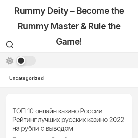
Skip
Rummy Deity – Become the
to
content
Rummy Master & Rule the
Game!
Uncategorized
ТОП 10 онлайн казино России
Рейтинг лучших русских казино 2022
на рубли с выводом